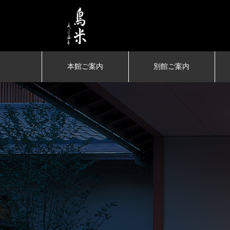
京都嵐山の料亭・お食事処 
本館ご案内
別館ご案内